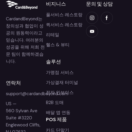
비지니스
문의 및 상담
풀서비스 레스토랑
CardandBeyond는
퀵서비스 레스토랑
창의성과 협업이 성
공의 원동력이라고
리테일
믿습니다. 여러분의
헬스 & 뷰티
성공을 위해 저희 전
문 팀이 함께하겠습
니다.
솔루션
가맹점 서비스
연락처
가상결재 터미널
전자 인보이스
support@cardandbeyond.com
B2B 도매
US —
560 Sylvan Ave
배달 앱 연동
Suite #3220
POS 제품
Englewood Cliffs,
카드 단말기
NJ 07632