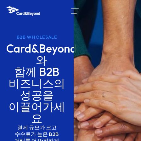
B2B WHOLESALE
Card&Beyond
와
함께
B2B
비즈니스의
성공을
이끌어가세
요
결제
규모가
크고
수수료가
높은
B2B
거래를
더
안전하게