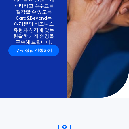
처리하고
수수료를
절감할
수
있도록
Card&Beyond는
여러분의
비즈니스
유형과
성격에
맞는
원활한
거래
환경을
구축해
드립니다.
무료 상담 신청하기